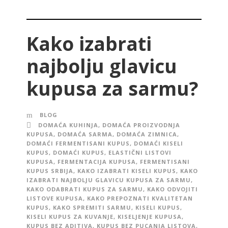
Kako izabrati
najbolju glavicu
kupusa za sarmu?
BLOG
DOMAĆA KUHINJA
,
DOMAĆA PROIZVODNJA
KUPUSA
,
DOMAĆA SARMA
,
DOMAĆA ZIMNICA
,
DOMAĆI FERMENTISANI KUPUS
,
DOMAĆI KISELI
KUPUS
,
DOMAĆI KUPUS
,
ELASTIČNI LISTOVI
KUPUSA
,
FERMENTACIJA KUPUSA
,
FERMENTISANI
KUPUS SRBIJA
,
KAKO IZABRATI KISELI KUPUS
,
KAKO
IZABRATI NAJBOLJU GLAVICU KUPUSA ZA SARMU
,
KAKO ODABRATI KUPUS ZA SARMU
,
KAKO ODVOJITI
LISTOVE KUPUSA
,
KAKO PREPOZNATI KVALITETAN
KUPUS
,
KAKO SPREMITI SARMU
,
KISELI KUPUS
,
KISELI KUPUS ZA KUVANJE
,
KISELJENJE KUPUSA
,
KUPUS BEZ ADITIVA
,
KUPUS BEZ PUCANJA LISTOVA
,