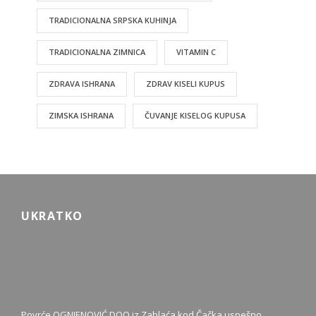
TRADICIONALNA SRPSKA KUHINJA
TRADICIONALNA ZIMNICA
VITAMIN C
ZDRAVA ISHRANA
ZDRAV KISELI KUPUS
ZIMSKA ISHRANA
ČUVANJE KISELOG KUPUSA
UKRATKO
Povrće OGNJENOVIĆ DOO iz Zablaća kod Čačka uspešno