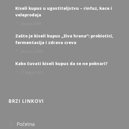
Kiseli kupus u ugostiteljstvu – rinfuz, kace i
veleprodaja
20 Jula, 2026
Zašto je kiseli kupus „živa hrana”: probiotici,
fermentacija i zdrava creva
26 Juna, 2026
Kako čuvati kiseli kupus da se ne pokvari?
27 Maja, 2026
BRZI LINKOVI
Početna