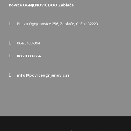
Povrće OGNJENOVIĆ DOO Zablaće
Put za Ognjenovice 256, Zablaće, Čačak 32223
064/5433-394
066/9333-884
info@povrceognjenovic.rs