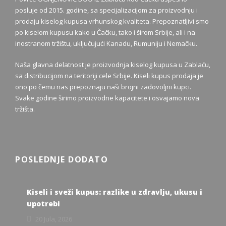
posluje od 2015. godine, sa specijalizacijom za proizvodnju i
prodaju kiselog kupusa vrhunskog kvaliteta. Prepoznatljivi smo
po kiselom kupusu kako u Čačku, tako i širom Srbije, ali i na
inostranom tržištu, uključujući Kanadu, Rumuniju i Nemačku.
Naša glavna delatnost je proizvodnja kiselog kupusa u Zablaću,
sa distribucijom na teritoriji cele Srbije. Kiseli kupus prodaja je
ono po čemu nas prepoznaju naši brojni zadovoljni kupci.
Svake godine širimo proizvodne kapacitete i osvajamo nova
tržišta.
POSLEDNJE DODATO
Kiseli i sveži kupus: razlike u zdravlju, ukusu i
upotrebi
20 Jula, 2026