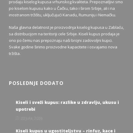
prodaju kiselog kupusa vrhunskog kvaliteta. Prepoznatljivi smo
po kiselom kupusu kako u Čačku, tako i širom Srbije, ali i na
inostranom tržištu, uključujući Kanadu, Rumuniju i Nemačku.
Naša glavna delatnost je proizvodnja kiselog kupusa u Zablaću,
sa distribucijom na teritoriji cele Srbije. Kiseli kupus prodaja je
ono po čemu nas prepoznaju naši brojni zadovoljni kupci.
Svake godine širimo proizvodne kapacitete i osvajamo nova
tržišta.
POSLEDNJE DODATO
Kiseli i sveži kupus: razlike u zdravlju, ukusu i
upotrebi
20 Jula, 2026
Kiseli kupus u ugostiteljstvu – rinfuz, kace i