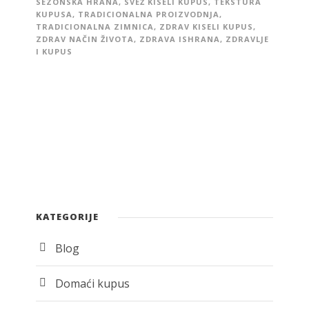
SEZONSKA HRANA
,
SVEŽ KISELI KUPUS
,
TEKSTURA
KUPUSA
,
TRADICIONALNA PROIZVODNJA
,
TRADICIONALNA ZIMNICA
,
ZDRAV KISELI KUPUS
,
ZDRAV NAČIN ŽIVOTA
,
ZDRAVA ISHRANA
,
ZDRAVLJE
I KUPUS
KATEGORIJE
Blog
Domaći kupus