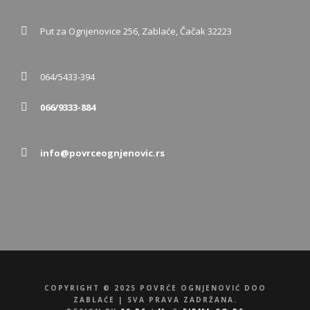
Put za Ognjenovice 256, Zablaće, Čačak 32223
064/5433-394
066/9333-884
info@povrceognjenovic.rs
COPYRIGHT © 2025 POVRĆE OGNJENOVIĆ DOO
ZABLAĆE | SVA PRAVA ZADRŽANA.