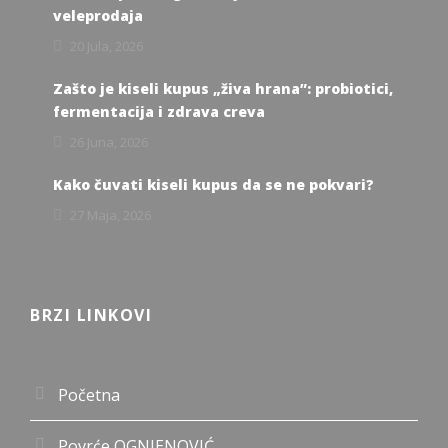
veleprodaja
20 Jula, 2026
Zašto je kiseli kupus „živa hrana”: probiotici,
fermentacija i zdrava creva
26 Juna, 2026
Kako čuvati kiseli kupus da se ne pokvari?
27 Maja, 2026
BRZI LINKOVI
Početna
Povrće OGNJENOVIĆ