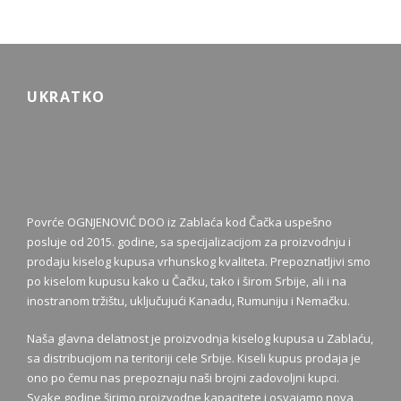
UKRATKO
Povrće OGNJENOVIĆ DOO iz Zablaća kod Čačka uspešno
posluje od 2015. godine, sa specijalizacijom za proizvodnju i
prodaju kiselog kupusa vrhunskog kvaliteta. Prepoznatljivi smo
po kiselom kupusu kako u Čačku, tako i širom Srbije, ali i na
inostranom tržištu, uključujući Kanadu, Rumuniju i Nemačku.
Naša glavna delatnost je proizvodnja kiselog kupusa u Zablaću,
sa distribucijom na teritoriji cele Srbije. Kiseli kupus prodaja je
ono po čemu nas prepoznaju naši brojni zadovoljni kupci.
Svake godine širimo proizvodne kapacitete i osvajamo nova