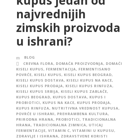
kupus jedan od
najvrednijih
zimskih proizvoda
u ishrani?
BLOG
CREVNA FLORA
,
DOMAĆA PROIZVODNJA
,
DOMAĆI
KISELI KUPUS
,
FERMENTACIJA
,
FERMENTISANO
POVRĆE
,
KISELI KUPUS
,
KISELI KUPUS BEOGRAD
,
KISELI KUPUS DOSTAVA
,
KISELI KUPUS NA KACE
,
KISELI KUPUS PRODAJA
,
KISELI KUPUS RINFUZA
,
KISELI KUPUS SRBIJA
,
KISELI KUPUS ZABLAĆE
,
KUPUS BEOGRAD
,
KUPUS DOSTAVA
,
KUPUS I
PROBIOTICI
,
KUPUS NA KACE
,
KUPUS PRODAJA
,
KUPUS RINFUZA
,
NUTRITIVNA VREDNOST KUPUSA
,
POVRĆE U ISHRANI
,
PREHRAMBENA KULTURA
,
PRIRODNA HRANA
,
PROBIOTICI
,
TRADICIONALNA
HRANA
,
TRADICIONALNA ZIMNICA
,
UTICAJ
FERMENTACIJE
,
VITAMIN C
,
VITAMINI U KUPUSU
,
ZDRAVLJE I ISHRANA
,
ZDRAVSTVENE KORISTI