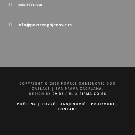
066/9333-884
info@povrceognjenovic.rs
COPYRIGHT © 2025 POVRĆE OGNJENOVIĆ DOO
ZABLAĆE | SVA PRAVA ZADRŽANA.
DESIGN BY
09.RS
/
M.
&
FIRMA.CO.RS
POČETNA
|
POVRĆE OGNJENOVIĆ
|
PROIZVODI
|
KONTAKT