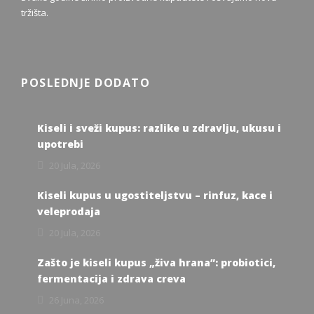
tržišta.
POSLEDNJE DODATO
Kiseli i sveži kupus: razlike u zdravlju, ukusu i
upotrebi
20 Jula, 2026
Kiseli kupus u ugostiteljstvu – rinfuz, kace i
veleprodaja
20 Jula, 2026
Zašto je kiseli kupus „živa hrana”: probiotici,
fermentacija i zdrava creva
26 Juna, 2026