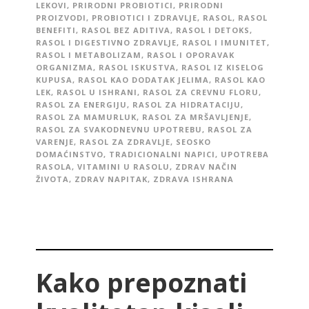
LEKOVI
,
PRIRODNI PROBIOTICI
,
PRIRODNI
PROIZVODI
,
PROBIOTICI I ZDRAVLJE
,
RASOL
,
RASOL
BENEFITI
,
RASOL BEZ ADITIVA
,
RASOL I DETOKS
,
RASOL I DIGESTIVNO ZDRAVLJE
,
RASOL I IMUNITET
,
RASOL I METABOLIZAM
,
RASOL I OPORAVAK
ORGANIZMA
,
RASOL ISKUSTVA
,
RASOL IZ KISELOG
KUPUSA
,
RASOL KAO DODATAK JELIMA
,
RASOL KAO
LEK
,
RASOL U ISHRANI
,
RASOL ZA CREVNU FLORU
,
RASOL ZA ENERGIJU
,
RASOL ZA HIDRATACIJU
,
RASOL ZA MAMURLUK
,
RASOL ZA MRŠAVLJENJE
,
RASOL ZA SVAKODNEVNU UPOTREBU
,
RASOL ZA
VARENJE
,
RASOL ZA ZDRAVLJE
,
SEOSKO
DOMAĆINSTVO
,
TRADICIONALNI NAPICI
,
UPOTREBA
RASOLA
,
VITAMINI U RASOLU
,
ZDRAV NAČIN
ŽIVOTA
,
ZDRAV NAPITAK
,
ZDRAVA ISHRANA
Kako prepoznati