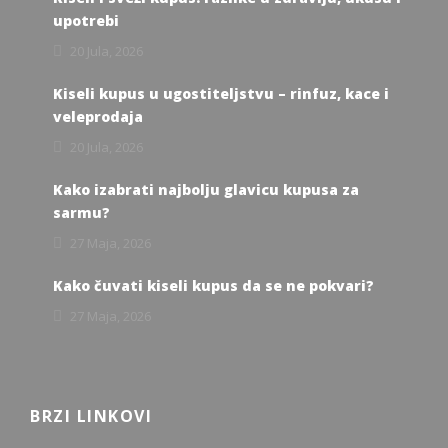
upotrebi
20 Jula, 2026
Kiseli kupus u ugostiteljstvu – rinfuz, kace i
veleprodaja
20 Jula, 2026
Kako izabrati najbolju glavicu kupusa za
sarmu?
27 Maja, 2026
Kako čuvati kiseli kupus da se ne pokvari?
27 Maja, 2026
BRZI LINKOVI