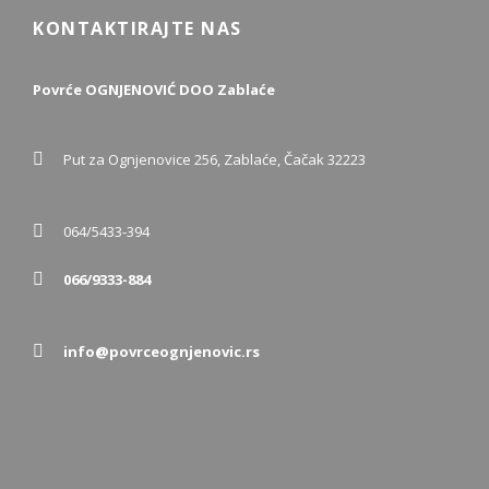
KONTAKTIRAJTE NAS
Povrće OGNJENOVIĆ DOO Zablaće
Put za Ognjenovice 256, Zablaće, Čačak 32223
064/5433-394
066/9333-884
info@povrceognjenovic.rs