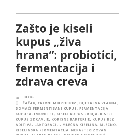
Zašto je kiseli
kupus „živa
hrana”: probiotici,
fermentacija i
zdrava creva
BLOG
ČAČAK
,
CREVNI MIKROBIOM
,
DIJETALNA VLAKNA
,
DOMAĆI FERMENTISANI KUPUS
,
FERMENTACIJA
KUPUSA
,
IMUNITET
,
KISELI KUPUS SRBIJA
,
KISELI
KUPUS ZDRAVLJE
,
KORISNE BAKTERIJE
,
KUPUS BEZ
ADITIVA
,
LAKTOBACILI
,
MLEČNA KISELINA
,
MLEČNO-
KISELINSKA FERMENTACIJA
,
NEPASTERIZOVAN