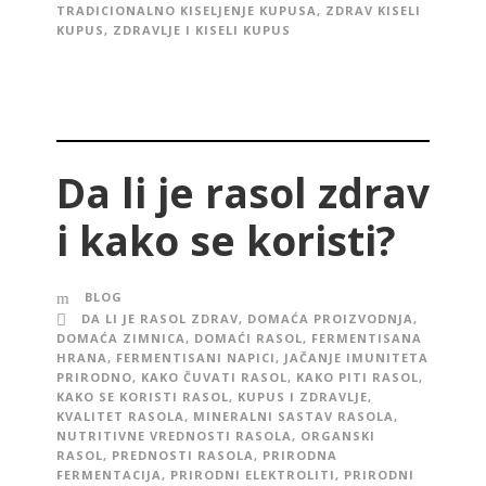
TRADICIONALNO KISELJENJE KUPUSA
,
ZDRAV KISELI
KUPUS
,
ZDRAVLJE I KISELI KUPUS
Da li je rasol zdrav
i kako se koristi?
BLOG
DA LI JE RASOL ZDRAV
,
DOMAĆA PROIZVODNJA
,
DOMAĆA ZIMNICA
,
DOMAĆI RASOL
,
FERMENTISANA
HRANA
,
FERMENTISANI NAPICI
,
JAČANJE IMUNITETA
PRIRODNO
,
KAKO ČUVATI RASOL
,
KAKO PITI RASOL
,
KAKO SE KORISTI RASOL
,
KUPUS I ZDRAVLJE
,
KVALITET RASOLA
,
MINERALNI SASTAV RASOLA
,
NUTRITIVNE VREDNOSTI RASOLA
,
ORGANSKI
RASOL
,
PREDNOSTI RASOLA
,
PRIRODNA
FERMENTACIJA
,
PRIRODNI ELEKTROLITI
,
PRIRODNI