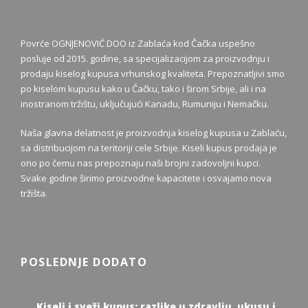
Povrće OGNJENOVIĆ DOO iz Zablaća kod Čačka uspešno
posluje od 2015. godine, sa specijalizacijom za proizvodnju i
prodaju kiselog kupusa vrhunskog kvaliteta. Prepoznatljivi smo
po kiselom kupusu kako u Čačku, tako i širom Srbije, ali i na
inostranom tržištu, uključujući Kanadu, Rumuniju i Nemačku.
Naša glavna delatnost je proizvodnja kiselog kupusa u Zablaću,
sa distribucijom na teritoriji cele Srbije. Kiseli kupus prodaja je
ono po čemu nas prepoznaju naši brojni zadovoljni kupci.
Svake godine širimo proizvodne kapacitete i osvajamo nova
tržišta.
POSLEDNJE DODATO
Kiseli i sveži kupus: razlike u zdravlju, ukusu i