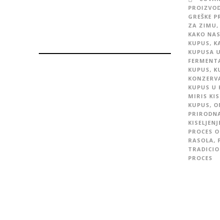
PROIZVO
GREŠKE P
ZA ZIMU
,
KAKO NAS
KUPUS
,
K
KUPUSA U
FERMENTA
KUPUS
,
K
KONZERVA
KUPUS U 
MIRIS KI
KUPUS
,
O
PRIRODNA
KISELJEN
PROCES O
RASOLA
,
TRADICIO
PROCES