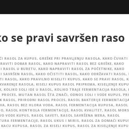
o se pravi savršen raso
I RASOL ZA KUPUS
,
GREŠKE PRI PRAVLJENJU RASOLA
,
KAKO ČUVATI
RAVITI DOBAR RASOL
,
KAKO NAPRAVITI RASOL BEZ GREŠKE
,
KAKO
I RASOL U BURETU
,
KAKO NAPRAVITI RASOL ZA POČETNIKE
,
KAKO
I SAVRŠEN RASOL
,
KAKO OČISTITI RASOL
,
KAKO ODRŽAVATI RASOL
,
TI RASOL
,
KAKO PRAVILNO KISELITI KUPUS
,
KAKO SE PRAVI RASOL
,
K
 KVARENJE RASOLA
,
KISELI KUPUS RASOL PRIPREMA
,
KISELJENJE KUP
K
,
KOLIKO SOLI IDE U RASOL
,
KOLIKO TRAJE FERMENTACIJA RASOLA
,
 PROCES
,
MUTAN RASOL ŠTA ZNAČI
,
ODNOS SOLI I VODE KUPUS
,
PR
K RASOL
,
PRIRODNI RASOL PROCES
,
RASOL BAKTERIJE FERMENTACIJ
IVA
,
RASOL BEZ HLORA VODA
,
RASOL FERMENTACIJA KUPUSA
,
RASOL
SO
,
RASOL KONTROLA FERMENTACIJE
,
RASOL KVALITET
,
RASOL MORS
VO VODE KUPUS
,
RASOL SAVETI
,
RASOL SAVRŠENA MERA
,
RASOL
TURA FERMENTACIJE
,
RASOL UKUS I MIRIS
,
RASOL ZA DOMAĆI KUPU
 KACU KUPUSA
,
RASOL ZA KISELI KUPUS
,
RASOL ZA KISELJENJE KUP