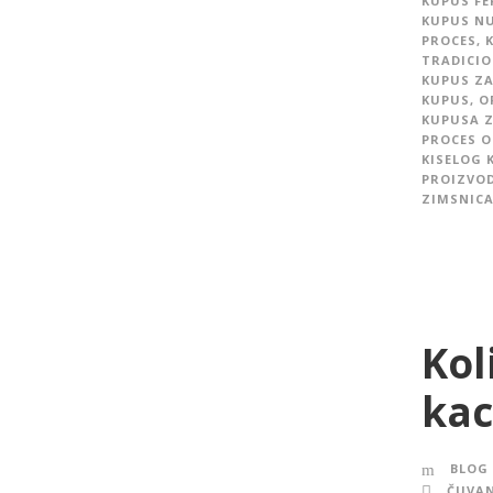
KUPUS FE
KUPUS NU
PROCES
,
TRADICIO
KUPUS ZA
KUPUS
,
O
KUPUSA Z
PROCES O
KISELOG 
PROIZVO
ZIMSNICA
Kol
kac
BLOG
ČUVAN