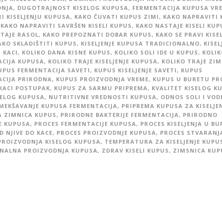
DNJA
,
DUGOTRAJNOST KISELOG KUPUSA
,
FERMENTACIJA KUPUSA VR
RI KISELJENJU KUPUSA
,
KAKO ČUVATI KUPUS ZIMI
,
KAKO NAPRAVITI 
KAKO NAPRAVITI SAVRŠEN KISELI KUPUS
,
KAKO NASTAJE KISELI KUP
TAJE RASOL
,
KAKO PREPOZNATI DOBAR KUPUS
,
KAKO SE PRAVI KISEL
AKO SKLADIŠTITI KUPUS
,
KISELJENJE KUPUSA TRADICIONALNO
,
KISEL
 KACI
,
KOLIKO DANA KISNE KUPUS
,
KOLIKO SOLI IDE U KUPUS
,
KOLIK
CIJA KUPUSA
,
KOLIKO TRAJE KISELJENJE KUPUSA
,
KOLIKO TRAJE ZI
UPUS FERMENTACIJA SAVETI
,
KUPUS KISELJENJE SAVETI
,
KUPUS
CIJA PRIRODNA
,
KUPUS PROIZVODNJA VREME
,
KUPUS U BURETU PR
KACI POSTUPAK
,
KUPUS ZA SARMU PRIPREMA
,
KVALITET KISELOG K
SELOG KUPUSA
,
NUTRITIVNE VREDNOSTI KUPUSA
,
ODNOS SOLI I VOD
MEKŠAVANJE KUPUSA FERMENTACIJA
,
PRIPREMA KUPUSA ZA KISELJE
 ZIMNICA KUPUS
,
PRIRODNE BAKTERIJE FERMENTACIJA
,
PRIRODNO
JE KUPUSA
,
PROCES FERMENTACIJE KUPUSA
,
PROCES KISELJENJA U B
D NJIVE DO KACE
,
PROCES PROIZVODNJE KUPUSA
,
PROCES STVARANJ
PROIZVODNJA KISELOG KUPUSA
,
TEMPERATURA ZA KISELJENJE KUPU
NALNA PROIZVODNJA KUPUSA
,
ZDRAV KISELI KUPUS
,
ZIMSNICA KUP