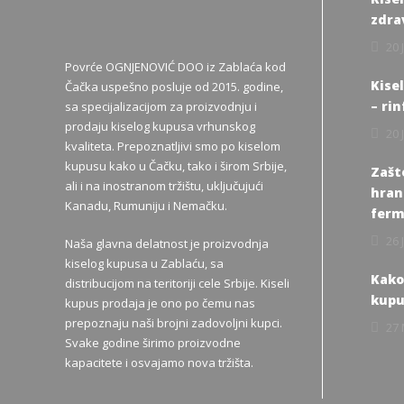
zdra
20 
Povrće OGNJENOVIĆ DOO iz Zablaća kod
Kise
Čačka uspešno posluje od 2015. godine,
– rin
sa specijalizacijom za proizvodnju i
prodaju kiselog kupusa vrhunskog
20 
kvaliteta. Prepoznatljivi smo po kiselom
kupusu kako u Čačku, tako i širom Srbije,
Zašto
ali i na inostranom tržištu, uključujući
hrana
Kanadu, Rumuniju i Nemačku.
ferm
26 
Naša glavna delatnost je proizvodnja
kiselog kupusa u Zablaću, sa
Kako
distribucijom na teritoriji cele Srbije. Kiseli
kupu
kupus prodaja je ono po čemu nas
prepoznaju naši brojni zadovoljni kupci.
27 
Svake godine širimo proizvodne
kapacitete i osvajamo nova tržišta.