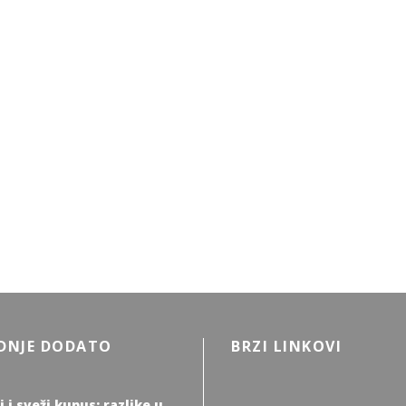
DNJE DODATO
BRZI LINKOVI
i i sveži kupus: razlike u