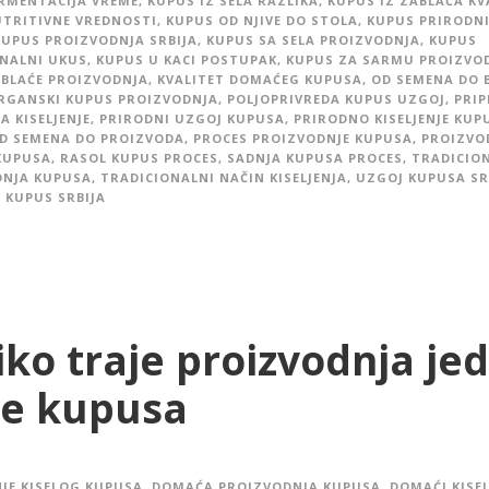
RMENTACIJA VREME
,
KUPUS IZ SELA RAZLIKA
,
KUPUS IZ ZABLAĆA KV
TRITIVNE VREDNOSTI
,
KUPUS OD NJIVE DO STOLA
,
KUPUS PRIRODN
KUPUS PROIZVODNJA SRBIJA
,
KUPUS SA SELA PROIZVODNJA
,
KUPUS
NALNI UKUS
,
KUPUS U KACI POSTUPAK
,
KUPUS ZA SARMU PROIZVO
BLAĆE PROIZVODNJA
,
KVALITET DOMAĆEG KUPUSA
,
OD SEMENA DO 
RGANSKI KUPUS PROIZVODNJA
,
POLJOPRIVREDA KUPUS UZGOJ
,
PRI
A KISELJENJE
,
PRIRODNI UZGOJ KUPUSA
,
PRIRODNO KISELJENJE KUP
D SEMENA DO PROIZVODA
,
PROCES PROIZVODNJE KUPUSA
,
PROIZVO
KUPUSA
,
RASOL KUPUS PROCES
,
SADNJA KUPUSA PROCES
,
TRADICIO
DNJA KUPUSA
,
TRADICIONALNI NAČIN KISELJENJA
,
UZGOJ KUPUSA SR
 KUPUS SRBIJA
iko traje proizvodnja je
e kupusa
JE KISELOG KUPUSA
,
DOMAĆA PROIZVODNJA KUPUSA
,
DOMAĆI KISE