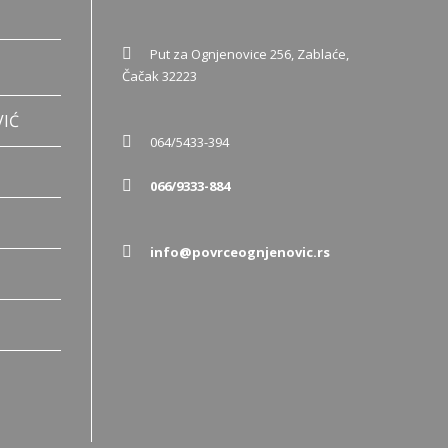
Put za Ognjenovice 256, Zablaće,
Čačak 32223
VIĆ
064/5433-394
066/9333-884
info@povrceognjenovic.rs