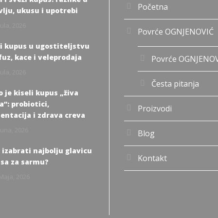
Početna
vlju, ukusu i upotrebi
Jula, 2026
Povrće OGNJENOVIĆ
li kupus u ugostiteljstvu
fuz, kace i veleprodaja
Povrće OGNJENO
Jula, 2026
Česta pitanja
 je kiseli kupus „živa
”: probiotici,
Proizvodi
entacija i zdrava creva
Juna, 2026
Blog
 izabrati najbolju glavicu
Kontakt
sa za sarmu?
Maja, 2026