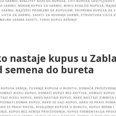
ICU SARMU
,
KVALITET KISELOG KUPUSA
,
LIST KUPUSA SAVITLJIVOST
,
ZA SARMU
,
MEKAN KUPUS ZA SARMU
,
MIRIS KISELOG KUPUSA
,
NAJBO
A SARMU
,
NAJČEŠĆI PROBLEMI SA KUPUSOM
,
PRIPREMA KUPUSA ZA 
 LISTA ZA SARMU
,
SAVETI ZA KUVANJE SARME
,
STRUKTURA LISTA 
NALNA SARMA SAVETI
,
TVRDI KUPUS REŠENJE
o nastaje kupus u Zabl
d semena do bureta
 KUPUSA SRBIJA
,
ČUVANJE KUPUSA U BURETU
,
DOMAĆA PROIZVODN
DOMAĆI KISELI KUPUS
,
DOMAĆI KUPUS BEZ ADITIVA
,
DOMAĆI KUPUS
TAJE KISELI KUPUS
,
KAKO NASTAJE KUPUS
,
KAKO NASTAJE ZIMNICA
POZNATI DOBAR KUPUS
,
KAKO SE GAJI KUPUS
,
KAKO SE PRAVI DOMA
AKO SE PRAVI RASOL
,
KISELJENJE KUPUSA U BURETU
,
KUPUS BERBA I
ENJE
,
KUPUS BEZ HEMIJE PROIZVODNJA
,
KUPUS FERMENTACIJA PROC