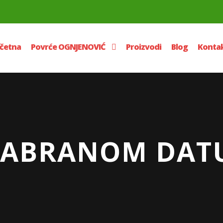
četna
Povrće OGNJENOVIĆ
Proizvodi
Blog
Konta
IZABRANOM DAT