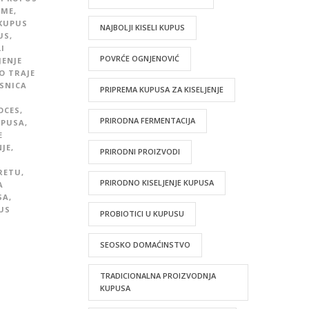
EME
,
KUPUS
NAJBOLJI KISELI KUPUS
US
,
I
POVRĆE OGNJENOVIĆ
JENJE
O TRAJE
MSNICA
PRIPREMA KUPUSA ZA KISELJENJE
OCES
,
PRIRODNA FERMENTACIJA
UPUSA
,
E
NJE
,
PRIRODNI PROIZVODI
URETU
,
PRIRODNO KISELJENJE KUPUSA
A
SA
,
US
PROBIOTICI U KUPUSU
SEOSKO DOMAĆINSTVO
TRADICIONALNA PROIZVODNJA
KUPUSA