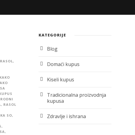
KATEGORIJE
Blog
 RASOL
,
Domaći kupus
KAKO
Kiseli kupus
AKO
USA
KUPUS
Tradicionalna proizvodnja
IRODNI
kupusa
A
,
RASOL
KA SO
,
Zdravlje i ishrana
S
,
USA
,