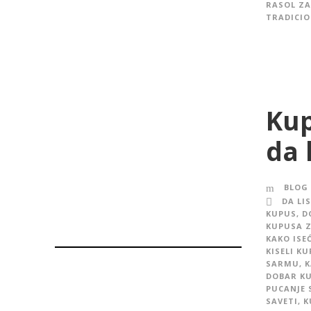
RASOL Z
TRADICIO
Kup
da 
BLOG
DA LI
KUPUS
,
D
KUPUSA 
KAKO ISE
KISELI K
SARMU
,
K
DOBAR K
PUCANJE 
SAVETI
,
K