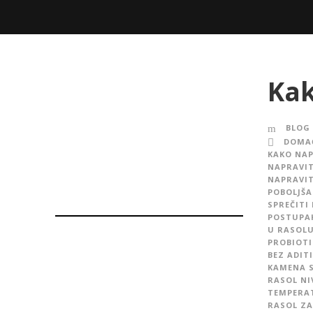
Kak
BLOG
DOMAĆ
KAKO NAP
NAPRAVIT
NAPRAVIT
POBOLJŠA
SPREČITI
POSTUPA
U RASOLU
PROBIOTI
BEZ ADIT
KAMENA 
RASOL NI
TEMPERA
RASOL ZA