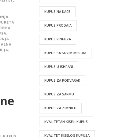
ALITET
,
I
KUPUS NA KACE
DNJA
,
BURETA
KUPUS PRODAJA
PREMA
USA
,
DNJA
KUPUS RINFUZA
NALNA
BIJA
,
KUPUS SA SUVIM MESOM
KUPUS U ISHRANI
KUPUS ZA PODVARAK
KUPUS ZA SARMU
dne
KUPUS ZA ZIMNICU
KVALITETAN KISELI KUPUS
KVALITET KISELOG KUPUSA
LI KUPUS