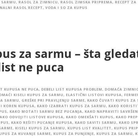
A SARMU
,
RASOL ZA ZIMNICU
,
RASOL ZIMSKA PRIPREMA
,
RECEPT ZA
NALNI RASOL RECEPT
,
VODA I SO ZA KUPUS
us za sarmu – šta gleda
list ne puca
ST KUPUSA NE PUCA
,
DEBELI LIST KUPUSA PROBLEM
,
DOMAĆA ZIMNI
OMAĆI KISELI KUPUS ZA SARMU
,
ELASTIČNI LISTOVI KUPUSA
,
FERME
ZA SARMU
,
GREŠKE PRI PRAVLJENJU SARME
,
KAKO ČUVATI KUPUS ZA
ĆI KOREN KUPUSA
,
KAKO IZABRATI KUPUS ZA SARMU
,
KAKO KORISTI
UPUS
,
KAKO MOTATI SARMU BEZ PUCANJA
,
KAKO NAPRAVITI SAVRŠE
AKO ODVOJITI LISTOVE KUPUSA
,
KAKO OMEKŠATI KUPUS
,
KAKO PRE
UPUS
,
KAKO REŠITI PUCANJE KUPUSA
,
KAKO SAVITI SARMU
,
KAKO SPR
SARME
,
KISELI KUPUS ZA SARMU
,
KUPUS LIST KVALITET
,
KUPUS PRI
UPUS ZA KUVANJE SARME
,
KUPUS ZA PUNJENJE
,
KUPUS ZA SARMU
,
K