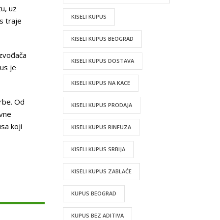
tu, uz
KISELI KUPUS
s traje
KISELI KUPUS BEOGRAD
izvođača
KISELI KUPUS DOSTAVA
us je
KISELI KUPUS NA KACE
urbe. Od
KISELI KUPUS PRODAJA
ivne
sa koji
KISELI KUPUS RINFUZA
KISELI KUPUS SRBIJA
KISELI KUPUS ZABLAĆE
KUPUS BEOGRAD
KUPUS BEZ ADITIVA