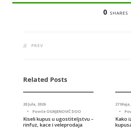
0
SHARES
PREV
Related Posts
20 Jula, 2026
27 Maja,
•
Povrće OGNJENOVIĆ DOO
•
Po
Kiseli kupus u ugostiteljstvu –
Kako i
rinfuz, kace i veleprodaja
kupus