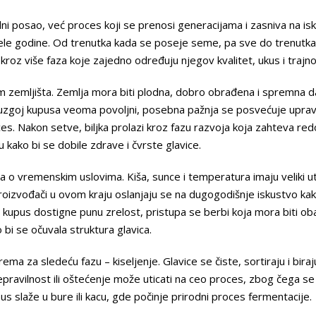
ni posao, već proces koji se prenosi generacijama i zasniva na is
cele godine. Od trenutka kada se poseje seme, pa sve do trenutk
 kroz više faza koje zajedno određuju njegov kvalitet, ukus i trajno
 zemljišta. Zemlja mora biti plodna, dobro obrađena i spremna d
za uzgoj kupusa veoma povoljni, posebna pažnja se posvećuje upr
ces. Nakon setve, biljka prolazi kroz fazu razvoja koja zahteva re
gu kako bi se dobile zdrave i čvrste glavice.
a o vremenskim uslovima. Kiša, sunce i temperatura imaju veliki ut
oizvođači u ovom kraju oslanjaju se na dugogodišnje iskustvo kak
 kupus dostigne punu zrelost, pristupa se berbi koja mora biti ob
o bi se očuvala struktura glavica.
ma za sledeću fazu – kiseljenje. Glavice se čiste, sortiraju i bira
epravilnost ili oštećenje može uticati na ceo proces, zbog čega s
 slaže u bure ili kacu, gde počinje prirodni proces fermentacije.