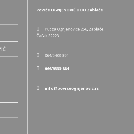
Povrće OGNJENOVIĆ DOO Zablaće
Put za Ognjenovice 256, Zablaće,
Čačak 32223
VIĆ
064/5433-394
066/9333-884
info@povrceognjenovic.rs