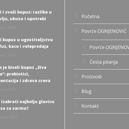
i i sveži kupus: razlike u
Početna
vlju, ukusu i upotrebi
Jula, 2026
Povrće OGNJENOVIĆ
li kupus u ugostiteljstvu
fuz, kace i veleprodaja
Povrće OGNJENO
Jula, 2026
Česta pitanja
 je kiseli kupus „živa
”: probiotici,
Proizvodi
entacija i zdrava creva
Juna, 2026
Blog
 izabrati najbolju glavicu
Kontakt
sa za sarmu?
Maja, 2026