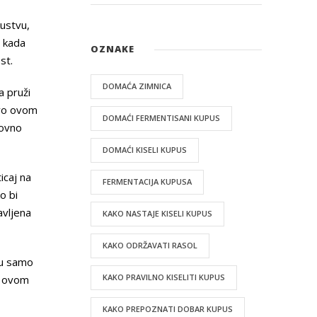
kustvu,
a kada
OZNAKE
st.
DOMAĆA ZIMNICA
a pruži
avo ovom
DOMAĆI FERMENTISANI KUPUS
dovno
DOMAĆI KISELI KUPUS
icaj na
FERMENTACIJA KUPUSA
o bi
avljena
KAKO NASTAJE KISELI KUPUS
KAKO ODRŽAVATI RASOL
ju samo
KAKO PRAVILNO KISELITI KUPUS
e ovom
KAKO PREPOZNATI DOBAR KUPUS