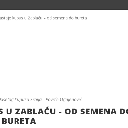
astaje kupus u Zablaću – od semena do bureta
 kiselog kupusa Srbija - Povrće Ognjenović
S U ZABLAĆU - OD SEMENA D
BURETA