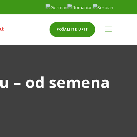
kt
POŠALJITE UPIT
ću – od semena