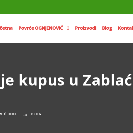
četna
Povrće OGNJENOVIĆ
Proizvodi
Blog
Konta
je kupus u Zabla
VIĆ DOO
BLOG