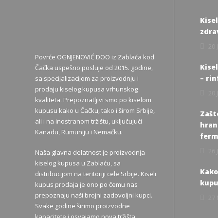
Kisel
zdra
20 
Povrće OGNJENOVIĆ DOO iz Zablaća kod
Kise
Čačka uspešno posluje od 2015. godine,
– rin
sa specijalizacijom za proizvodnju i
prodaju kiselog kupusa vrhunskog
20 
kvaliteta. Prepoznatljivi smo po kiselom
kupusu kako u Čačku, tako i širom Srbije,
Zašto
ali i na inostranom tržištu, uključujući
hrana
Kanadu, Rumuniju i Nemačku.
ferm
26 
Naša glavna delatnost je proizvodnja
kiselog kupusa u Zablaću, sa
Kako
distribucijom na teritoriji cele Srbije. Kiseli
kupu
kupus prodaja je ono po čemu nas
prepoznaju naši brojni zadovoljni kupci.
27 
Svake godine širimo proizvodne
kapacitete i osvajamo nova tržišta.