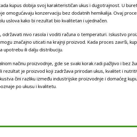
tada kupus dobija svoj karakterističan ukus i dugotrajnost. U bure
 koje omogućavaju konzervaciju bez dodatnih hemikalija. Ovaj proce
lu uslova kako bi rezultat bio kvalitetan i ujednačen.
 održavati nivo rasola i voditi računa o temperaturi. Iskustvo pro
 mogu značajno uticati na krajnji proizvod. Kada proces završi, kup
upotrebu ili dalju distribuciju.
lnom načinu proizvodnje, gde se svaki korak radi pažljivo i bez ž
ezultat je proizvod koji zadržava prirodan ukus, kvalitet i nutrit
skustva čini razliku između industrijske proizvodnje i domaćeg kupu
oznaje po ukusu i kvalitetu.